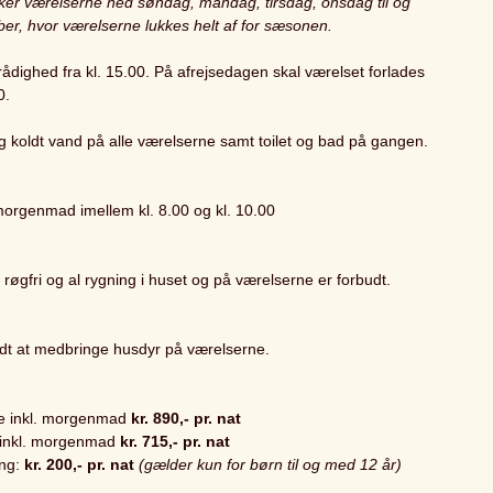
ker værelserne ned søndag, mandag, tirsdag, onsdag til og
r, hvor værelserne lukkes helt af for sæsonen.
 rådighed fra kl. 15.00. På afrejsedagen skal værelset forlades
0.
g koldt vand på alle værelserne samt toilet og bad på gangen.
orgenmad imellem kl. 8.00 og kl. 10.00
røgfri og al rygning i huset og på værelserne er forbudt.
lladt at medbringe husdyr på værelserne.
e inkl. morgenmad
kr. 890,- pr. nat
 inkl. morgenmad
kr. 715,- pr. nat
ing:
kr. 200,- pr. nat
(gælder kun for børn til og med 12 år)