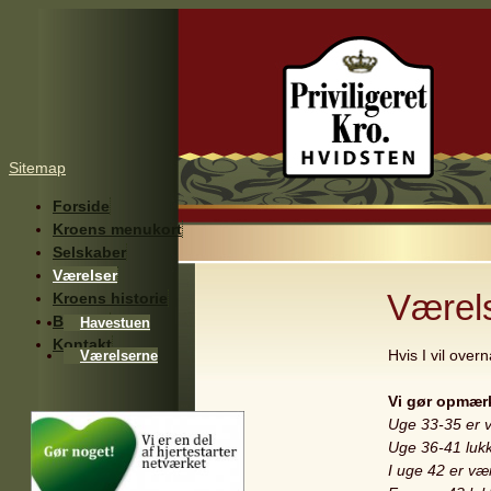
Sitemap
Forside
Kroens menukort
Selskaber
Værelser
Værels
Kroens historie
Billeder
Havestuen
Kontakt
Hvis I vil overn
Værelserne
Vi gør opmær
Uge 33-35 er 
Uge 36-41 luk
I uge 42 er væ