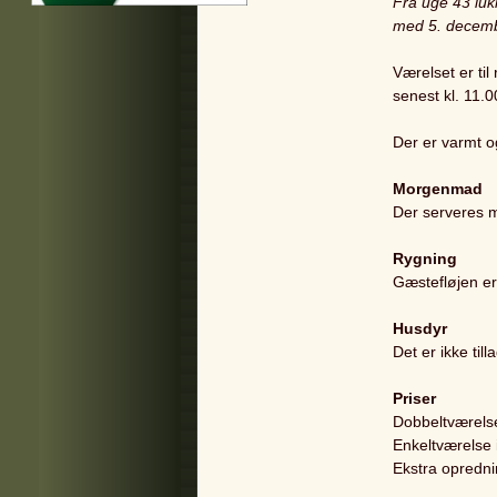
Fra uge 43 luk
med 5. decembe
Værelset er til
senest kl. 11.0
Der er varmt o
Morgenmad
Der serveres m
Rygning
Gæstefløjen er 
Husdyr
Det er ikke ti
Priser
Dobbeltværels
Enkeltværelse
Ekstra opredn