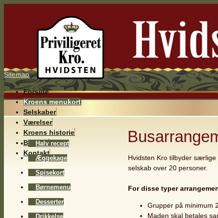
Sitemap
Forside
Kroens menukort
Selskaber
Værelser
Busarrangem
Kroens historie
Billeder
Halv recept
Kontakt
Hvidsten Kro tilbyder særlige 
Æggekage
selskab over 20 personer.
Spisekort
Børnemenu
For disse typer arrangemen
Desserter
Grupper på minimum 2
Maden skal betales sa
Drikkelse