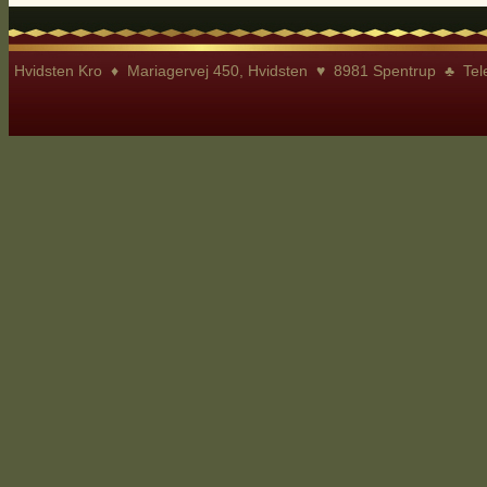
Hvidsten Kro ♦ Mariagervej 450, Hvidsten ♥ 8981 Spentrup ♣ Te