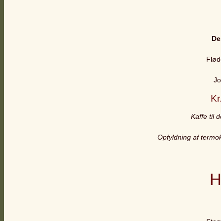
De
Flød
Jo
Kr
Kaffe til 
Opfyldning af termoka
H