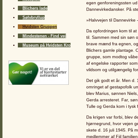
egen genforeningssten ud m
Blichers lade
Dannevirkedansker. På ste
Sølvbryllup
»Halvvejen til Dannevirke 
Hvidsten Gruppen
Da opfordringen kom til a
Mindestenen - Find vej
til. Sammen med sin søn 
brave mænd fra egnen, og 
Museum på Hvidsten Kro
Blichers gamle plantage. 
gruppe, som modtog våben f
af engelske rapporter som
vildsom og utilgængelig fo
Det gik godt et år. Men d
omringet af gestapofolk u
blev Marius, sønnen Niels
Gerda arresteret. Far, søn
Tulle og Gerda kom i tysk 
Da krigen var forbi, blev 
hjørnegrund, hvor vejen g
skete d. 16 juli 1945. På
medlemmer af Fiil familien