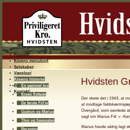
Sitemap
Forside
Kroens menukort
Selskaber
Værelser
Hvidsten G
Kroens historie
Billeder
En gammel kro
Kontakt
Kroen flyttede
Der skete det i 1943, at m
De første Fiil'er
at modtage faldskærmsjæ
Overgård, som samlede al
Gudrun og Marius
sagt om Marius Fiil: » -K
Thor og havesalen
Marius havde aldrig lagt sk
Recepten