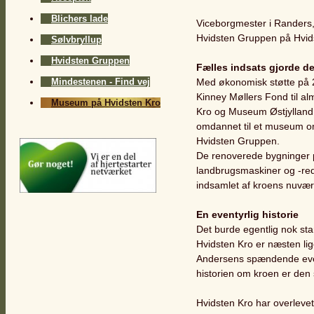
Blichers lade
Viceborgmester i Randers
Hvidsten Gruppen på Hvids
Sølvbryllup
Hvidsten Gruppen
Fælles indsats gjorde de
Mindestenen - Find vej
Med økonomisk støtte på 2,
Kinney Møllers Fond til al
Museum på Hvidsten Kro
Kro og Museum Østjylland 
omdannet til et museum om
Hvidsten Gruppen.
De renoverede bygninger 
landbrugsmaskiner og -red
indsamlet af kroens nuvær
En eventyrlig historie
Det burde egentlig nok st
Hvidsten Kro er næsten lig
Andersens spændende event
historien om kroen er den
Hvidsten Kro har overlevet 