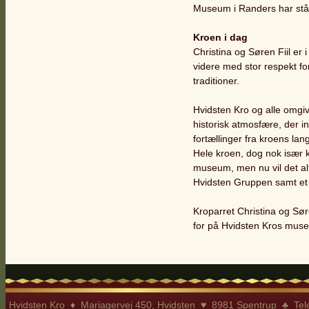
Museum i Randers har stået
Kroen i dag
Christina og Søren Fiil er 
videre med stor respekt fo
traditioner.
Hvidsten Kro og alle omg
historisk atmosfære, der 
fortællinger fra kroens lang
Hele kroen, dog nok især k
museum, men nu vil det al
Hvidsten Gruppen samt et
Kroparret Christina og Sør
for på Hvidsten Kros muse
Hvidsten Kro ♦ Mariagervej 450, Hvidsten ♥ 8981 Spentrup ♣ Te