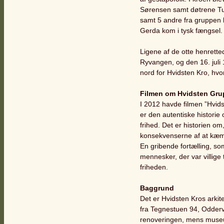
Sørensen samt døtrene Tul
samt 5 andre fra gruppen b
Gerda kom i tysk fængsel.
Ligene af de otte henrett
Ryvangen, og den 16. juli 
nord for Hvidsten Kro, hvo
Filmen om Hvidsten Gr
I 2012 havde filmen ”Hvids
er den autentiske historie
frihed. Det er historien 
konsekvenserne af at kæmp
En gribende fortælling, so
mennesker, der var villige t
friheden.
Baggrund
Det er Hvidsten Kros arki
fra Tegnestuen 94, Odderv
renoveringen, mens museu