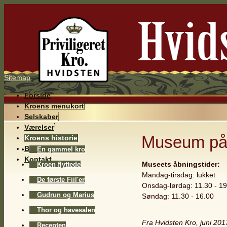
Sitemap
Forside
Kroens menukort
Selskaber
Værelser
Museum på 
Kroens historie
Billeder
En gammel kro
Kontakt
Museets åbningstider:
Kroen flyttede
Mandag-tirsdag: lukket
De første Fiil'er
Onsdag-lørdag: 11.30 - 19
Gudrun og Marius
Søndag: 11.30 - 16.00
Thor og havesalen
Fra Hvidsten Kro, juni 201
Recepten