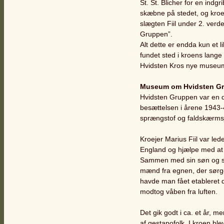
St. St. Blicher for en indg
skæbne på stedet, og kroen
slægten Fiil under 2. verd
Gruppen”.
Alt dette er endda kun et l
fundet sted i kroens lange 
Hvidsten Kros nye museu
Museum om Hvidsten G
Hvidsten Gruppen var en 
besættelsen i årene 1943-
sprængstof og faldskærmsj
Kroejer Marius Fiil var le
England og hjælpe med at 
Sammen med sin søn og sv
mænd fra egnen, der sørg
havde man fået etableret
modtog våben fra luften.
Det gik godt i ca. et år, 
af gestapofolk. I kroen bl