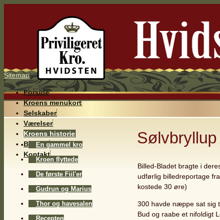
Sitemap
Forside
Kroens menukort
Selskaber
Værelser
Sølvbryllup
Kroens historie
Billeder
En gammel kro
Kontakt
Kroen flyttede
Billed-Bladet bragte i der
De første Fiil'er
udførlig billedreportage fr
kostede 30 øre)
Gudrun og Marius
Thor og havesalen
300 havde næppe sat sig ti
Bud og raabe et nifoldigt 
Recepten